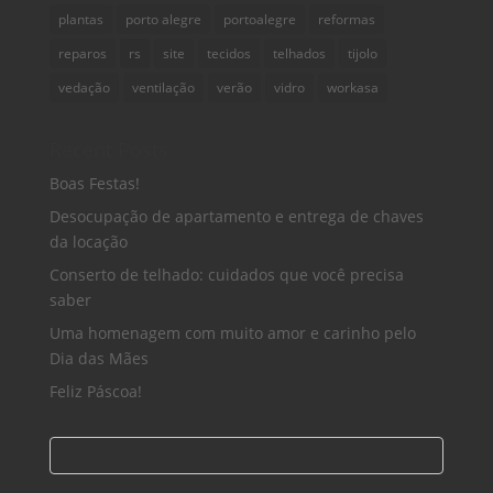
plantas
porto alegre
portoalegre
reformas
reparos
rs
site
tecidos
telhados
tijolo
vedação
ventilação
verão
vidro
workasa
Recent Posts
Boas Festas!
Desocupação de apartamento e entrega de chaves
da locação
Conserto de telhado: cuidados que você precisa
saber
Uma homenagem com muito amor e carinho pelo
Dia das Mães
Feliz Páscoa!