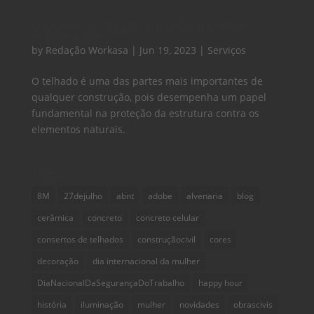
Conserto de telhado: cuidados que você
precisa saber
by
Redação Workasa
|
Jun 19, 2023
|
Serviços
O telhado é uma das partes mais importantes de
qualquer construção, pois desempenha um papel
fundamental na proteção da estrutura contra os
elementos naturais.
Tags
8M
27dejulho
abnt
adobe
alvenaria
blog
cerâmica
concreto
concreto celular
consertos de telhados
construçãocivil
cores
decoração
dia internacional da mulher
DiaNacionalDaSegurançaDoTrabalho
happy hour
história
iluminação
mulher
novidades
obrascivis