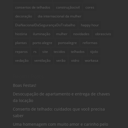
consertos de telhados
construçãocivil
cores
decoração
dia internacional da mulher
DiaNacionalDaSegurançaDoTrabalho
happy hour
história
iluminação
mulher
novidades
obrascivis
plantas
porto alegre
portoalegre
reformas
reparos
rs
site
tecidos
telhados
tijolo
vedação
ventilação
verão
vidro
workasa
Recent Posts
Boas Festas!
Desocupação de apartamento e entrega de chaves
da locação
Conserto de telhado: cuidados que você precisa
saber
Uma homenagem com muito amor e carinho pelo