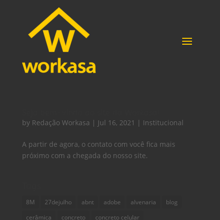
Seja bem-vindo ao site da Workasa!
by
Redação Workasa
|
Jul 16, 2021
|
Institucional
A partir de agora, o contato com você fica mais
próximo com a chegada do nosso site.
Tags
8M
27dejulho
abnt
adobe
alvenaria
blog
cerâmica
concreto
concreto celular