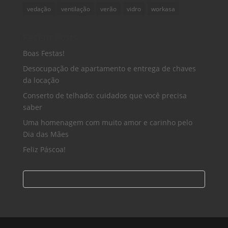
vedação
ventilação
verão
vidro
workasa
Recent Posts
Boas Festas!
Desocupação de apartamento e entrega de chaves
da locação
Conserto de telhado: cuidados que você precisa
saber
Uma homenagem com muito amor e carinho pelo
Dia das Mães
Feliz Páscoa!