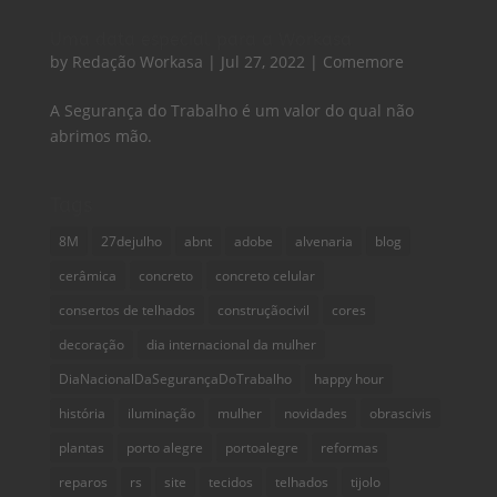
Uma data especial para a Workasa
by
Redação Workasa
|
Jul 27, 2022
|
Comemore
A Segurança do Trabalho é um valor do qual não
abrimos mão.
Tags
8M
27dejulho
abnt
adobe
alvenaria
blog
cerâmica
concreto
concreto celular
consertos de telhados
construçãocivil
cores
decoração
dia internacional da mulher
DiaNacionalDaSegurançaDoTrabalho
happy hour
história
iluminação
mulher
novidades
obrascivis
plantas
porto alegre
portoalegre
reformas
reparos
rs
site
tecidos
telhados
tijolo