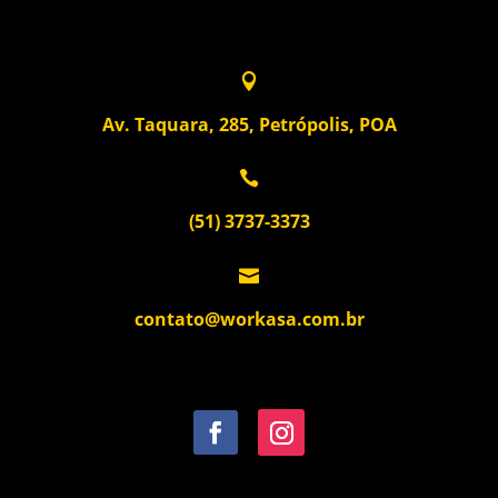

Av. Taquara, 285, Petrópolis, POA

(51) 3737-3373

contato@workasa.com.br