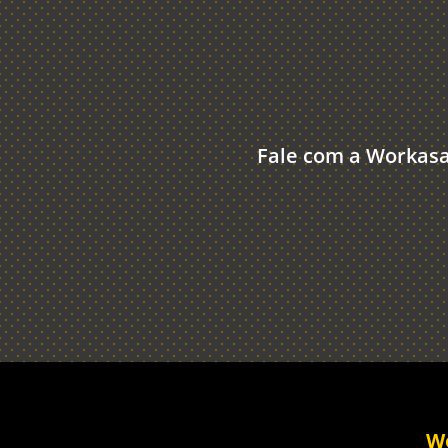
Fale com a Workasa
Wo