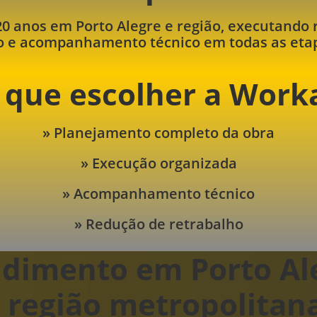
20 anos em Porto Alegre e região, executando
o e acompanhamento técnico em todas as etap
 que escolher a Work
» Planejamento completo da obra
» Execução organizada
» Acompanhamento técnico
» Redução de retrabalho
dimento em Porto Al
 região metropolitan