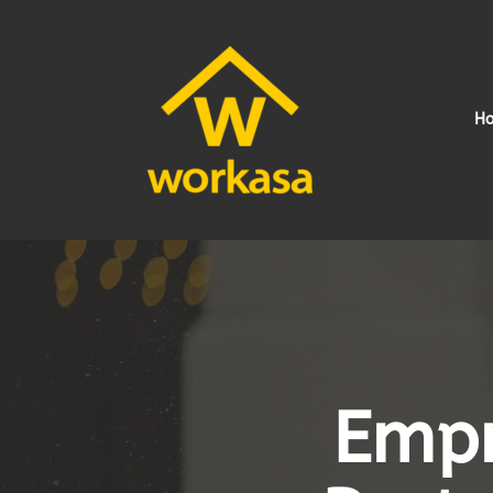
H
Empr