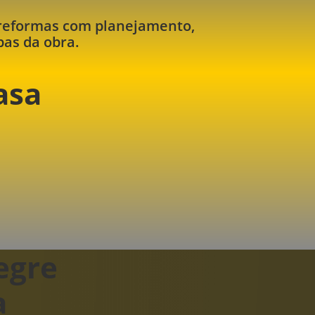
 reformas com planejamento,
as da obra.
asa
egre
a