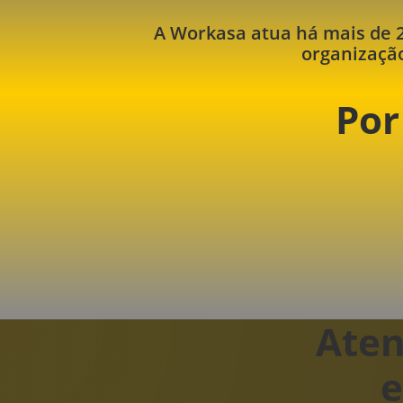
A Workasa atua há mais de 
organizaçã
Por
Aten
e