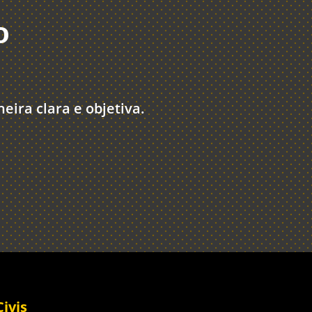
o
ira clara e objetiva.
ivis