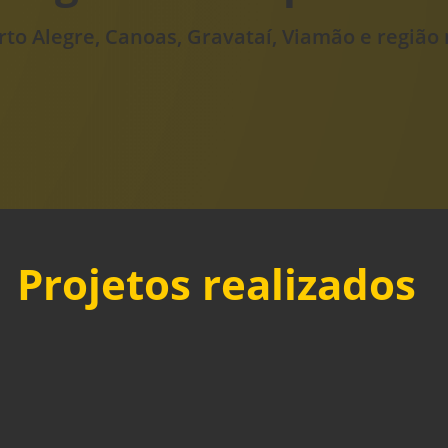
to Alegre, Canoas, Gravataí, Viamão e região 
Projetos realizados