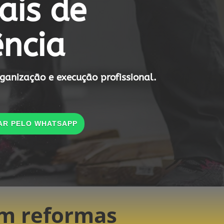
ais de
ência
ganização e execução profissional.
AR PELO WHATSAPP
em reformas